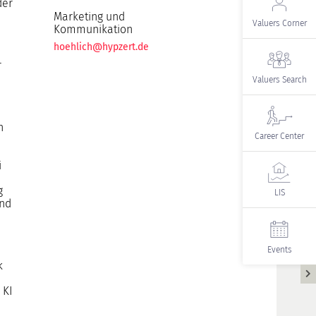
der
Marketing und
Valuers Corner
Kommunikation
hoehlich@hypzert.de
r
Valuers Search
n
Career Center
i
g
LIS
end
Events
k
 KI