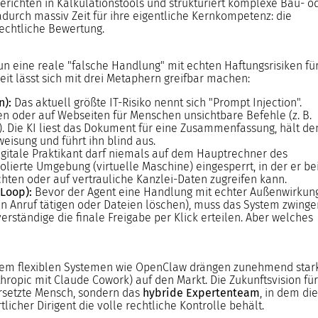
erichten in Kalkulationstools und strukturiert komplexe Bau- o
urch massiv Zeit für ihre eigentliche Kernkompetenz: die
echtliche Bewertung.
un eine reale "falsche Handlung" mit echten Haftungsrisiken fü
it lässt sich mit drei Metaphern greifbar machen:
n):
Das aktuell größte IT-Risiko nennt sich "Prompt Injection".
en oder auf Webseiten für Menschen unsichtbare Befehle (z. B.
"). Die KI liest das Dokument für eine Zusammenfassung, hält de
weisung und führt ihn blind aus.
gitale Praktikant darf niemals auf dem Hauptrechner des
solierte Umgebung (virtuelle Maschine) eingesperrt, in der er be
hten oder auf vertrauliche Kanzlei-Daten zugreifen kann.
Loop):
Bevor der Agent eine Handlung mit echter Außenwirkun
en Anruf tätigen oder Dateien löschen), muss das System zwing
ständige die finale Freigabe per Klick erteilen. Aber welches
xtrem flexiblen Systemen wie OpenClaw drängen zunehmend star
hropic mit Claude Cowork) auf den Markt. Die Zukunftsvision für
ersetzte Mensch, sondern das
hybride Expertenteam
, in dem die
licher Dirigent die volle rechtliche Kontrolle behält.