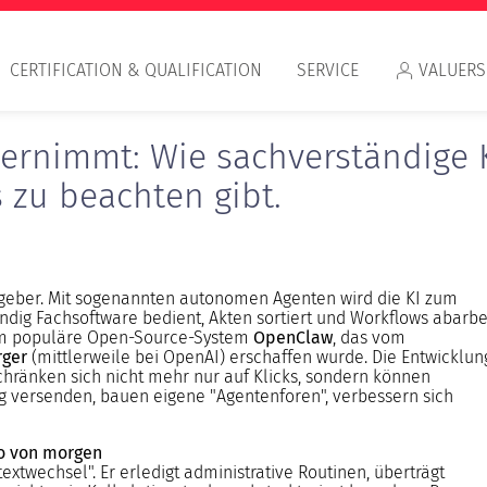
CERTIFICATION & QUALIFICATION
SERVICE
VALUERS
ernimmt: Wie sachverständige K
 zu beachten gibt.
Appr
Ratgeber. Mit sogenannten autonomen Agenten wird die KI zum
ändig Fachsoftware bedient, Akten sortiert und Workflows abarbei
RIC
trem populäre Open-Source-System
OpenClaw
, das vom
IVS
rger
(mittlerweile bei OpenAI) erschaffen wurde. Die Entwicklun
chränken sich nicht mehr nur auf Klicks, sondern können
g versenden, bauen eigene "Agentenforen", verbessern sich
ro von morgen
xtwechsel". Er erledigt administrative Routinen, überträgt