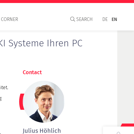
 CORNER
SEARCH
DE
EN
I Systeme Ihren PC
Contact
aisal Institute
tet.
S
C and WAVO
g
Julius Höhlich