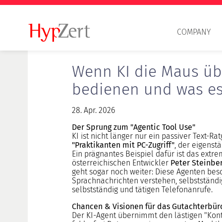
COMPANY
Wenn KI die Maus üb
bedienen und was es
28. Apr. 2026
Der Sprung zum "Agentic Tool Use"
KI ist nicht länger nur ein passiver Text-
"Praktikanten mit PC-Zugriff"
, der eigenst
Ein prägnantes Beispiel dafür ist das ex
österreichischen Entwickler
Peter Steinbe
Professional principles
geht sogar noch weiter: Diese Agenten bes
HypZert S
Sprachnachrichten verstehen, selbstständi
selbstständig und tätigen Telefonanrufe.
HypZert F
HypZert M
Chancen & Visionen für das Gutachterbü
Der KI-Agent übernimmt den lästigen "Konte
Delta examination HypZert F for HypZert S