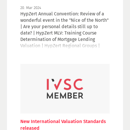
20. Mar 2024
HypZert Annual Convention: Review of a
wonderful event in the "Nice of the North"
| Are your personal details still up to
date? | HypZert MLV: Training Course
Determination of Mortgage Lending
Valuation | HypZert Regional Groups |
HypZert Professional Groups: Valuation of
hotel properties | Valuing Data: An IVSC
Perspectives Paper | Watch again: IVS
Update webinar series | RICS Focus event
2024 on 16/17 April in Berlin
New International Valuation Standards
released