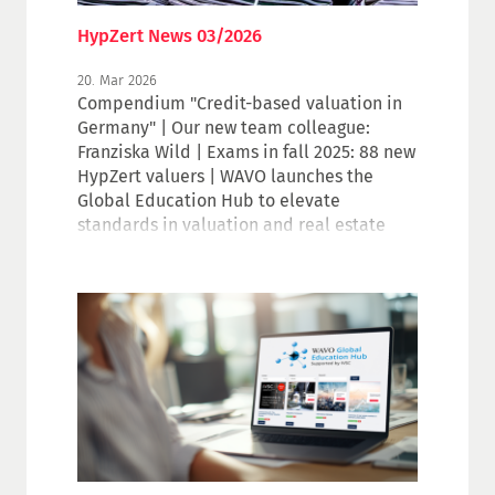
HypZert News 03/2026
20. Mar 2026
Compendium "Credit-based valuation in
Germany" | Our new team colleague:
Franziska Wild | Exams in fall 2025: 88 new
HypZert valuers | WAVO launches the
Global Education Hub to elevate
standards in valuation and real estate
education | vdp Real Estate Price Index
Q4.2025 | Invitation to the IVSC
Roundtable | Unchanged minimum
capitalization rates in 2026 | Is your data
still up to date?