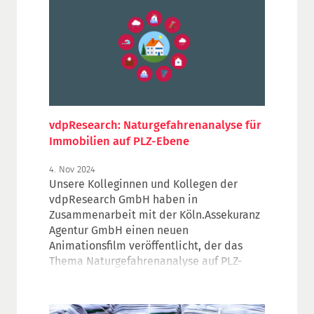
vdpResearch: Naturgefahrenanalyse für
Immobilien auf PLZ-Ebene
4. Nov 2024
Unsere Kolleginnen und Kollegen der
vdpResearch GmbH haben in
Zusammenarbeit mit der
Köln.Assekuranz
Agentur GmbH
einen neuen
Animationsfilm veröffentlicht, der das
Thema Naturgefahrenanalyse auf PLZ-
Ebene anschaulich erklärt.
Sie benötigen eine erste Einschätzung des