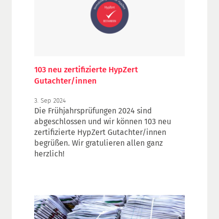
die einzelnen Stufen einer
Immobilienbesichtigung. In einem
realistischen, virtuellen Setting lernen die
Teilnehmenden die Details, die bei der
Vorbereitung, Durchführung und
Nachbereitung einer Besichtigung
103 neu zertifizierte HypZert
entscheidend sind.
Gutachter/innen
3. Sep 2024
Die Frühjahrsprüfungen 2024 sind
abgeschlossen und wir können 103 neu
zertifizierte HypZert Gutachter/innen
begrüßen. Wir gratulieren allen ganz
herzlich!