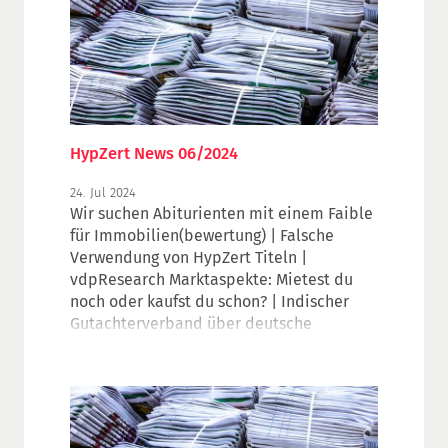
niedrig blieb. Welche regionalen
Unterschiede gibt es? Wie haben sich die
Erschwinglichkeit und die
Finanzierungsbedingungen verändert?
Lesen Sie mehr dazu in den neuen
vdpResearch Marktaspekten.
HypZert News 06/2024
24. Jul 2024
Wir suchen Abiturienten mit einem Faible
für Immobilien(bewertung) | Falsche
Verwendung von HypZert Titeln |
vdpResearch Marktaspekte: Mietest du
noch oder kaufst du schon? | Indischer
Gutachterverband über deutsche
Herangehensweise bei der
Hotelbewertung informiert | vdp
Immobilienforum |
Veranstaltungsausblick