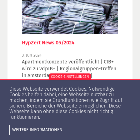
HypZert News 05/2024
3. Jun 2024
Apartmentkonzepte veröffentlicht | CIB+
wird zu vdpIB+ | Regionalgruppen-Treffen
in Amsterdam und Stockholm |
COOKIE-EINSTELLUNGEN
Marktbericht Q1.2024: Logistikimmobilien
Diese Webseite verwendet Cookies. Notwendige
erneut vor Büroimmobilien |
Cookies helfen dabei, eine Webseite nutzbar zu
Immobilienjahr startet mit weiteren
machen, indem sie Grundfunktionen wie Zugriff auf
Preisrückgängen | Dynamik des pbbIX
sichere Bereiche der Webseite ermöglichen. Diese
Rückgangs verlangsamt sich |
Webseite kann ohne diese Cookies nicht richtig
1
...
3
4
5
6
7
9
Veranstaltungsausblick
funktionieren.
WEITERE INFORMATIONEN