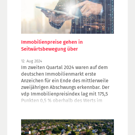
Immobilienpreise gehen in
Seitwärtsbewegung über
12. Aug 2024
Im zweiten Quartal 2024 waren auf dem
deutschen Immobilienmarkt erste
Anzeichen für ein Ende des mittlerweile
zweijährigen Abschwungs erkennbar. Der
vdp Immobilienpreisindex lag mit 175,5
Punkten 0,5 % oberhalb des Werts im
Vorquartal.
Den detaillierten Index finden HypZert
Gutachterinnen und Gutachter, wie
gewohnt, in der Bibliothek ihrer Valuers