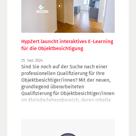
HypZert launcht interaktives E-Learning
für die Objektbesichtigung
25. Sep 2024
Sind Sie noch auf der Suche nach einer
professionellen Qualifizierung für Ihre
Objektbesichtiger/innen? Mit der neuen,
grundlegend überarbeiteten
Qualifizierung für Objektbesichtiger/innen
im Kleindarlehensbereich, deren Inhalte
auch allen Wertermittlern im
Kleindarlehensbereich zur Verfügung
stehen, setzt HypZert neue Maßstäbe in
der Weiterbildung: Ein interaktiver 360°-
Rundgang führt die Teilnehmenden durch