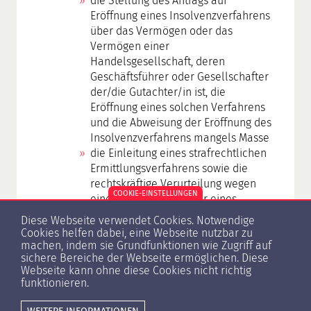
die Stellung des Antrags auf
Eröffnung eines Insolvenzverfahrens
über das Vermögen oder das
Vermögen einer
Handelsgesellschaft, deren
Geschäftsführer oder Gesellschafter
der/die Gutachter/in ist, die
Eröffnung eines solchen Verfahrens
und die Abweisung der Eröffnung des
Insolvenzverfahrens mangels Masse
die Einleitung eines strafrechtlichen
Ermittlungsverfahrens sowie die
rechtskräftige Verurteilung wegen
COOKIE-EINSTELLUNGEN
eines Verbrechens oder eines
Vergehens
Diese Webseite verwendet Cookies. Notwendige
Cookies helfen dabei, eine Webseite nutzbar zu
machen, indem sie Grundfunktionen wie Zugriff auf
sichere Bereiche der Webseite ermöglichen. Diese
Letzte Überprüfung: 16.09.2024
Webseite kann ohne diese Cookies nicht richtig
funktionieren.