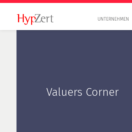
UNTERNEHMEN
Valuers Corner
Berufsgrundsätze
HypZert S
HypZert F
HypZert M