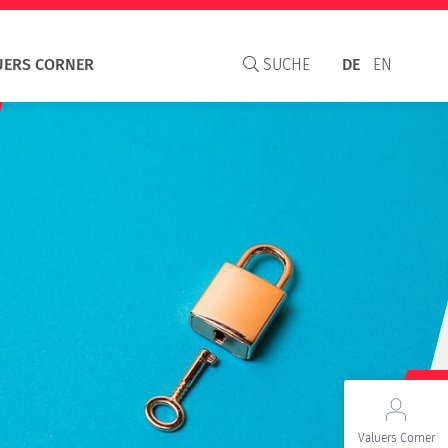
UERS CORNER
SUCHE
DE
EN
aisal Institute
S
C und WAVO
Valuers Corner