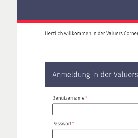
Deltaprüfung HypZert F für HypZert S
Deltaprüfung HypZert F für
Verkehrs-/Marktwertermittler
HypZert MLV
Herzlich willkommen in der Valuers Corner
Vorbereitung
Rezertifizierung
Häufig gestellte Fragen (FAQ)
Anmeldung in der Valuers
Benutzername
Passwort