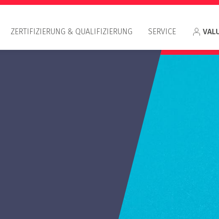
ZERTIFIZIERUNG & QUALIFIZIERUNG
SERVICE
VAL
Appr
RIC
IVS
Qualifizierung Wertermittler/in im
Kleindarlehensbereich
Qualifizierung Objektbesichtiger/in im
Kleindarlehensbereich
Häufig gestellte Fragen (FAQ) zum E-Learning