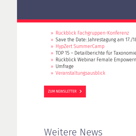
Deltaprüfung HypZert F für HypZert S
Deltaprüfung HypZert F für
Verkehrs-/Marktwertermittler
HypZert MLV
Rückblick Fachgruppen-Konferenz
Vorbereitung
Save the Date: Jahrestagung am 17./1
Rezertifizierung
HypZert SummerCamp
TOP 15 – Detailberichte für Taxonom
Häufig gestellte Fragen (FAQ)
Rückblick Webinar Female Empowerm
Umfrage
Veranstaltungsausblick
ZUM NEWSLETTER
Weitere News