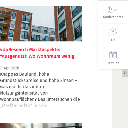
Webinar Female Empowerment: Werte
und Selbstwert |
Veranstaltungsausblick
Karrierebörse
LIS
vdpResearch Marktaspekte:
"Ausgenutzt: Wo Wohnraum wenig
Boden braucht"
Termine
7. Apr 2026
Knappes Bauland, hohe
Grundstückspreise und hohe Zinsen –
was macht das mit der
Nutzungsintensität von
Wohnbauflächen? Das untersuchen die
„Marktaspekte“ unserer
Schwestergesellschaft vdpResearch.