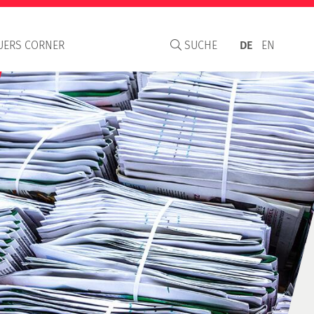
UERS CORNER
SUCHE
DE
EN
aisal Institute
S
C und WAVO