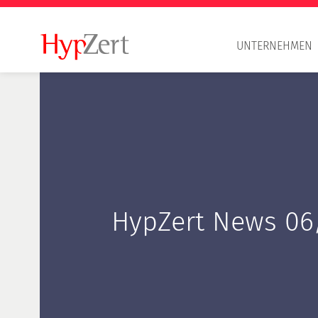
UNTERNEHMEN
HypZert News 06
Berufsgrundsätze
HypZert S
HypZert F
HypZert M