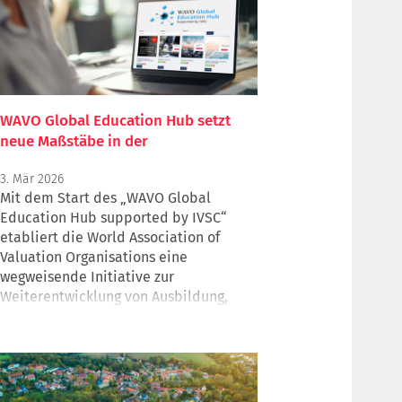
WAVO Global Education Hub setzt
neue Maßstäbe in der
internationalen
3. Mär 2026
Immobilienbewertung
Mit dem Start des „WAVO Global
Education Hub supported by IVSC“
etabliert die World Association of
Valuation Organisations eine
wegweisende Initiative zur
Weiterentwicklung von Ausbildung,
Schulung und beruflichen Standards in
der Immobilienbewertung weltweit.