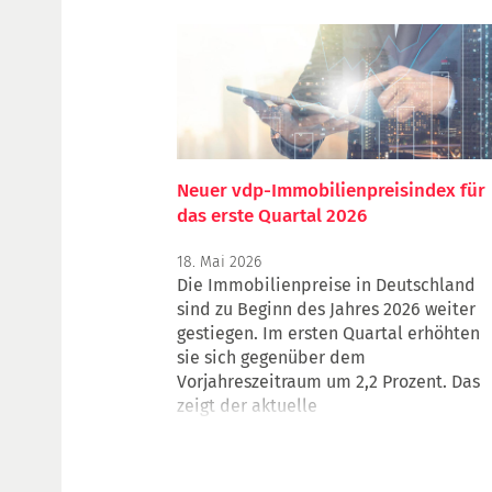
in Frankfurt | 20 Jahre Fachgruppe
Einzelhandel | HypZert Mitglied der gif
e.V. | Analyse und Bewertung von
Gewerbeimmobilien: Bella+ gestartet |
Veranstaltungsausblick
Neuer vdp-Immobilienpreisindex für
das erste Quartal 2026
18. Mai 2026
Die Immobilienpreise in Deutschland
sind zu Beginn des Jahres 2026 weiter
gestiegen. Im ersten Quartal erhöhten
sie sich gegenüber dem
Vorjahreszeitraum um 2,2 Prozent. Das
zeigt der aktuelle
Immobilienpreisindex des Verbands
deutscher Pfandbriefbanken (vdp).