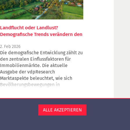
Landflucht oder Landlust?
Demografische Trends verändern den
ostdeutschen Immobilienmarkt
2. Feb 2026
Die demografische Entwicklung zählt zu
den zentralen Einflussfaktoren für
Immobilienmärkte. Die aktuelle
Ausgabe der vdpResearch
Marktaspekte beleuchtet, wie sich
Bevölkerungsbewegungen in
Ostdeutschland zwischen 2011 und
2024 entwickelt haben – und welche
Auswirkungen dies auf die
ALLE AKZEPTIEREN
Preisentwicklung von Wohnimmobilien
hat.