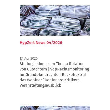
und weiteren Marktteilnehmern eine
fundierte Grundlage für die Bewertung
stationärer Pflegeeinrichtungen.
HypZert News 04/2026
17. Apr 2026
Stellungnahme zum Thema Rotation
von Gutachtern | vdpRechtsmonitoring
für Grundpfandrechte | Rückblick auf
das Webinar “Der innere Kritiker” |
Veranstaltungsausblick