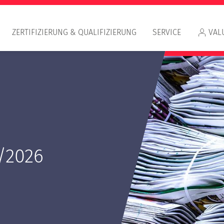
ZERTIFIZIERUNG & QUALIFIZIERUNG
SERVICE
VAL
Appr
/2026
RIC
IVS
Qualifizierung Wertermittler/in im
Kleindarlehensbereich
Qualifizierung Objektbesichtiger/in im
Kleindarlehensbereich
Häufig gestellte Fragen (FAQ) zum E-Learning