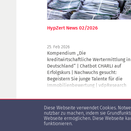
HypZert News 02/2026
25. Feb 2026
Kompendium „Die
kreditwirtschaftliche Wertermittlung in
Deutschland“ | Chatbot CHARLI auf
Erfolgskurs | Nachwuchs gesucht:
Begeistern Sie junge Talente für die
Immobilienbewertung | vdpResearch
Marktaspekte: Landflucht oder
Landlust? | LIPupDate Q4/2025:
1
2
3
...
9
Logistikimmobilienmarkt beendet 2025
Diese Webseite verwendet Cookies. Notwe
mit deutlichem Plus | IVSC
nutzbar zu machen, indem sie Grundfunkti
ESG-/Nachhaltigkeitsumfrage | vdp-
Webseite ermöglichen. Diese Webseite kan
funktionieren.
Veröffentlichung: geringe
Wohneigentumsquote, großer