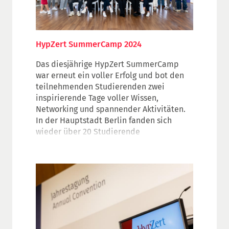
HypZert SummerCamp 2024
Das diesjährige HypZert SummerCamp
war erneut ein voller Erfolg und bot den
teilnehmenden Studierenden zwei
inspirierende Tage voller Wissen,
Networking und spannender Aktivitäten.
In der Hauptstadt Berlin fanden sich
wieder über 20 Studierende
immobilienwirtschaftlicher Studiengänge
ein, um an dieser einzigartigen
Veranstaltung teilzunehmen und die
vielseitige Welt der Immobilienbewertung
kennenzulernen.