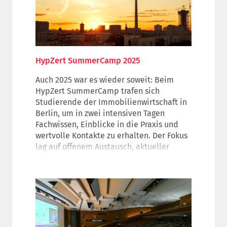
HypZert SummerCamp 2025
Auch 2025 war es wieder soweit: Beim
HypZert SummerCamp trafen sich
Studierende der Immobilienwirtschaft in
Berlin, um in zwei intensiven Tagen
Fachwissen, Einblicke in die Praxis und
wertvolle Kontakte zu erhalten. Der Fokus
lag auf offenem Austausch, aktueller
Bewertungspraxis und
Karriereperspektiven – und als
besonderes Highlight auf der Besichtigung
eines modernen Bürogebäudes, das zur
Diskussion anregte