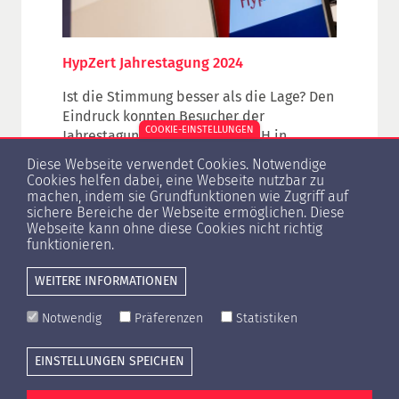
HypZert Jahrestagung 2024
Ist die Stimmung besser als die Lage? Den
Eindruck konnten Besucher der
COOKIE-EINSTELLUNGEN
Jahrestagung der HypZert GmbH in
Wiesbaden durchaus gewinnen. Mögen
Diese Webseite verwendet Cookies. Notwendige
Immobilienpreise und ‑transaktionen
Cookies helfen dabei, eine Webseite nutzbar zu
nach einer sehr langen Hochphase zuletzt
machen, indem sie Grundfunktionen wie Zugriff auf
sichere Bereiche der Webseite ermöglichen. Diese
deutlich nachgegeben haben, beim
Webseite kann ohne diese Cookies nicht richtig
Branchentreff für
funktionieren.
Immobiliengutachterinnen und -gutachter
der deutschen Finanzwirtschaft waren nur
WEITERE INFORMATIONEN
wenig sorgenvolle Gesichter zu sehen.
Rund 1.800 zertifizierte Sachverständige
Notwendig
Präferenzen
Statistiken
und weitere Fachvertreter der Branche
Cookie-Einstellungen
Presse
Kontakt
Datenschutzerklärung
aus dem In- und Ausland tauschten sich in
EINSTELLUNGEN SPEICHEN
zahlreichen Fachseminaren und
Impressum
Diskussionsrunden in der hessischen