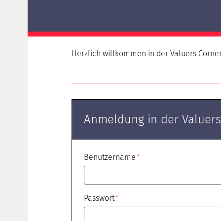
Deltaprüfung HypZert F für HypZert S
Deltaprüfung HypZert F für
Verkehrs-/Marktwertermittler
HypZert MLV
Herzlich willkommen in der Valuers Corner
Vorbereitung
Rezertifizierung
Häufig gestellte Fragen (FAQ)
Anmeldung in der Valuers
Benutzername
Passwort