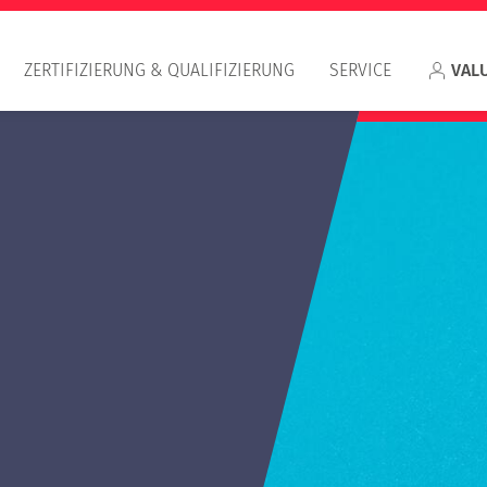
ZERTIFIZIERUNG & QUALIFIZIERUNG
SERVICE
VAL
Appr
RIC
IVS
Qualifizierung Wertermittler/in im
Kleindarlehensbereich
Qualifizierung Objektbesichtiger/in im
Kleindarlehensbereich
Häufig gestellte Fragen (FAQ) zum E-Learning