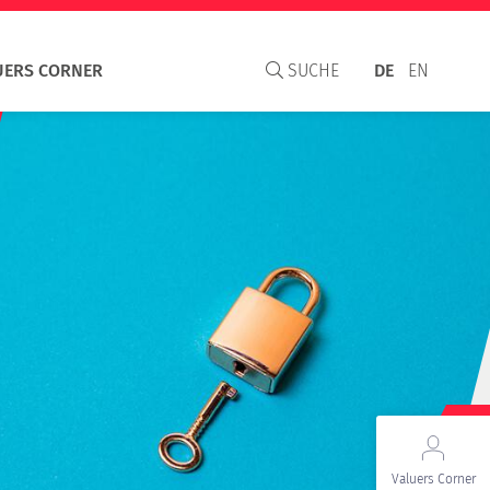
UERS CORNER
SUCHE
DE
EN
aisal Institute
S
C und WAVO
Valuers Corner