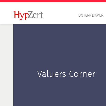
UNTERNEHMEN
Valuers Corner
Berufsgrundsätze
HypZert S
HypZert F
HypZert M