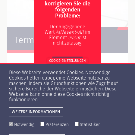
korrigieren Sie die
folgenden
Probleme:
Der angegebene
Wert
All?event=All
im
Element
event
ist
Termine
nicht zulässig.
COOKIE-EINSTELLUNGEN
WEITER
- Alle -
Regionalgruppentreffen
Diese Webseite verwendet Cookies. Notwendige
Cookies helfen dabei, eine Webseite nutzbar zu
Prüfungen
Veranstaltungen
Seminare
machen, indem sie Grundfunktionen wie Zugriff auf
sichere Bereiche der Webseite ermöglichen. Diese
Webseite kann ohne diese Cookies nicht richtig
funktionieren.
WEITERE INFORMATIONEN
Notwendig
Präferenzen
Statistiken
Cookie-Einstellungen
Presse
Kontakt
Datenschutzerklärung